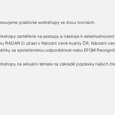
pravujeme praktické workshopy ve dvou rovinách:
orkshopy zaměřené na postupy a nástroje k sebehodnocen
iku RADAR či účast v Národní ceně kvality ČR, Národní ce
ubliky za společenskou odpovědnost nebo EFQM Recognit
orkshopy na aktuální témata na základě poptávky našich čl