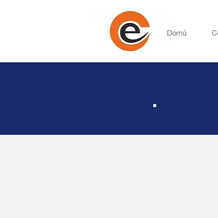
Domů
C
Be
W