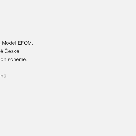
í, Model EFQM,
ně České
ion scheme.
enů.