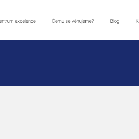
entrum excelence
Čemu se věnujeme?
Blog
K
st Practice
orkshopy