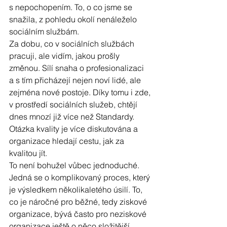
s nepochopením. To, o co jsme se 
snažila, z pohledu okolí nenáleželo 
sociálním službám. 
Za dobu, co v sociálních službách 
pracuji, ale vidím, jakou prošly 
změnou. Sílí snaha o profesionalizaci 
a s tím přicházejí nejen noví lidé, ale 
zejména nové postoje. Díky tomu i zde, 
v prostředí sociálních služeb, chtějí 
dnes mnozí již více než Standardy. 
Otázka kvality je více diskutována a 
organizace hledají cestu, jak za 
kvalitou jít. 
To není bohužel vůbec jednoduché. 
Jedná se o komplikovaný proces, který 
je výsledkem několikaletého úsilí. To, 
co je náročné pro běžné, tedy ziskové 
organizace, bývá často pro neziskové 
organizace ještě o něco složitější. 