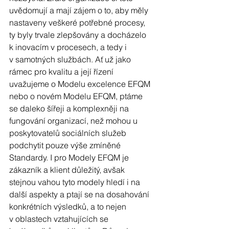
uvědomují a mají zájem o to, aby měly 
nastaveny veškeré potřebné procesy, 
ty byly trvale zlepšovány a docházelo 
k inovacím v procesech, a tedy i 
v samotných službách. Ať už jako 
rámec pro kvalitu a její řízení 
uvažujeme o Modelu excelence EFQM 
nebo o novém Modelu EFQM, ptáme 
se daleko šířeji a komplexněji na 
fungování organizací, než mohou u 
poskytovatelů sociálních služeb 
podchytit pouze výše zmíněné 
Standardy. I pro Modely EFQM je 
zákazník a klient důležitý, avšak 
stejnou vahou tyto modely hledí i na 
další aspekty a ptají se na dosahování 
konkrétních výsledků, a to nejen 
v oblastech vztahujících se 