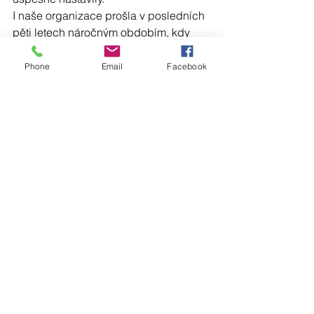
I naše organizace prošla v posledních 
pěti letech náročným obdobím, kdy 
jsme se nejprve prostřednictvím 
modelu CAF a následně 
Phone
Email
Facebook
prostřednictvím Modelu excelence 
EFQM pokusili potřebné procesy a 
mechanismy v organizaci nastavit. Měli 
jsme velké štěstí, že se nám v začátku 
podařilo získat projekt, díky kterému 
jsme prošli nejen počátečním 
procesním auditem, ale mohli si rovněž 
najmout odborníky, kteří nám s aplikací 
modelů pomohli. To, jakým způsobem 
se nám podařilo procesy v organizaci 
nastavit, nás nejen velmi těší, ale 
přináší nám i usnadnění při naší práci, 
zjednodušení mnoha činností, zvýšení 
efektivity. Ano, nějaké „papíry“ nám 