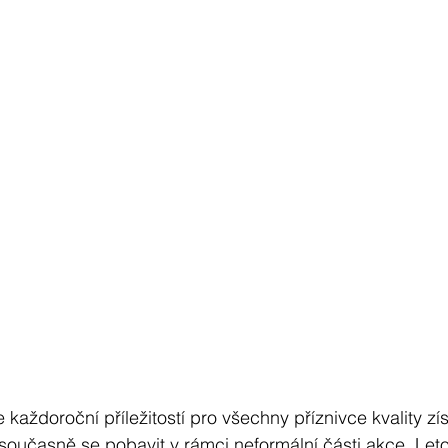
aždoroční příležitostí pro všechny příznivce kvality zí
současně se pobavit v rámci neformální části akce. Leto