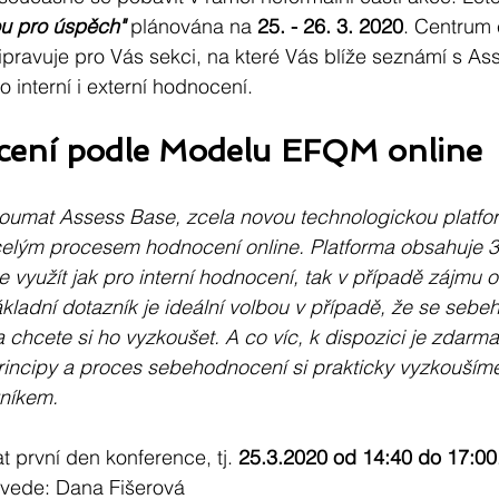
ou pro úspěch"
 plánována na 
25. - 26. 3. 2020
. Centrum 
pravuje pro Vás sekci, na které Vás blíže seznámí s As
o interní i externí hodnocení.
ení podle Modelu EFQM online
zkoumat Assess Base, zcela novou technologickou platf
elým procesem hodnocení online. Platforma obsahuje 3 
 využít jak pro interní hodnocení, tak v případě zájmu o
ákladní dotazník je ideální volbou v případě, že se seb
 chcete si ho vyzkoušet. A co víc, k dispozici je zdarma
rincipy a proces sebehodnocení si prakticky vyzkoušíme 
níkem.
 první den konference, tj.
 25.3.2020 od 14:40 do 17:00
vede: Dana Fišerová