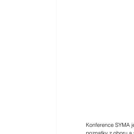
Konference SYMA je k
poznatky z oboru a 