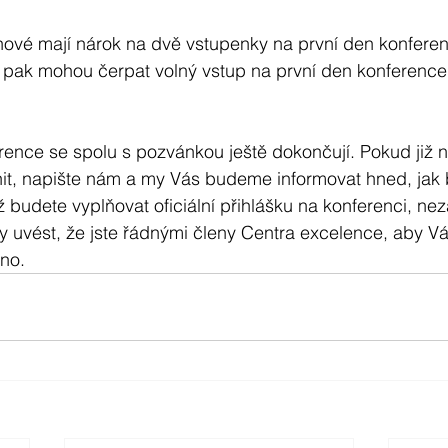
enové mají nárok na dvě vstupenky na první den konfere
é pak mohou čerpat volný vstup na první den konference
ence se spolu s pozvánkou ještě dokončují. Pokud již ny
nit, napište nám a my Vás budeme informovat hned, ja
 Až budete vyplňovat oficiální přihlášku na konferenci, n
uvést, že jste řádnými členy Centra excelence, aby Vá
no.