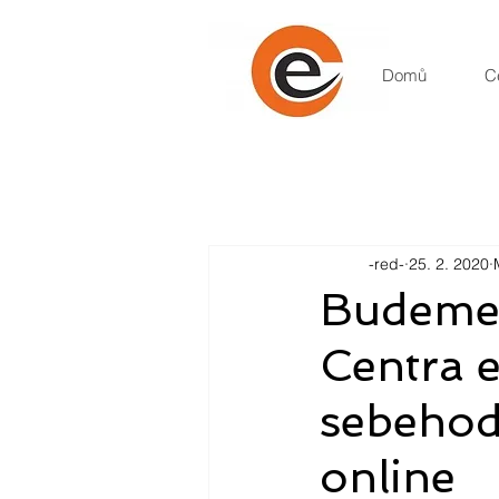
Domů
C
-red-
25. 2. 2020
Budeme
Centra e
sebehod
online