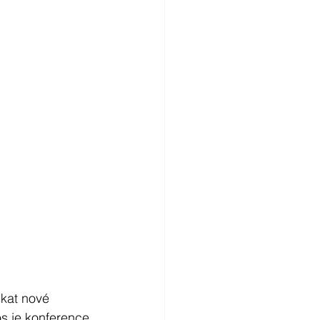
skat nové 
s je konference 