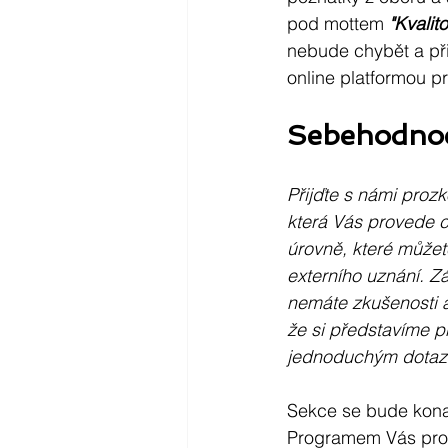
pod mottem
 "Kvalit
nebude chybět a při
online platformou pr
Sebehodnoc
Přijďte s námi pro
která Vás provede c
úrovně, které můžete
externího uznání. Z
nemáte zkušenosti a
že si představíme p
jednoduchým dotaz
Sekce se bude konat
Programem Vás pro