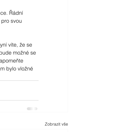
nce. Řádní 
 pro svou 
ní víte, že se 
k bude možné se 
ezapomeňte 
m bylo vložné 
Zobrazit vše