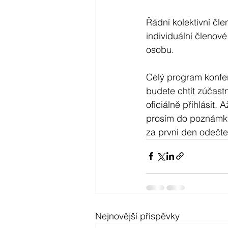
Řádní kolektivní čl
individuální členov
osobu.
Celý program konfer
budete chtít zúčast
oficiálně přihlásit.
prosím do poznámky 
za první den odečte
Nejnovější příspěvky