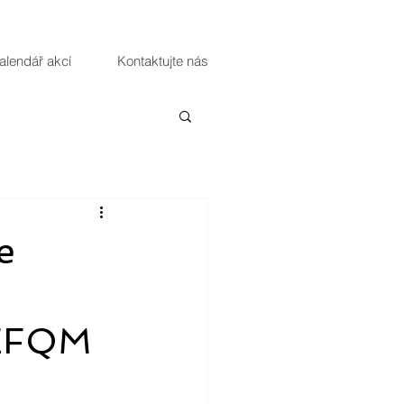
alendář akcí
Kontaktujte nás
e
 EFQM