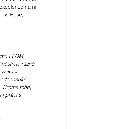
excelence na ní 
sess Base, 
ormu EFQM, 
nástroje různé 
 získání 
ehodnocením 
. Kromě toho, 
i práci s 
.